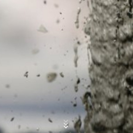
Concern*
Message
Upload your resume
Total file size:
MB /
MB
I agree with the
Privacy Policy
of MC-Bauchemie
This site is protected by reCAPTCH and the Google
Privacy Policy
and
Terms of Service
apply.
Industria del Concreto