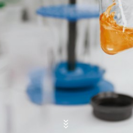
Concern*
Message
Upload your resume
Total file size:
MB /
MB
I agree with the
Privacy Policy
of MC-Bauchemie
This site is protected by reCAPTCH and the Google
Privacy Policy
and
Terms of Service
apply.