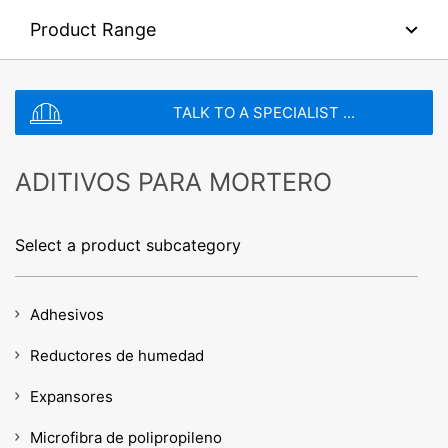
SEND
Product Range
Challenges & Applications
TALK TO A SPECIALIST ...
ADITIVOS PARA MORTERO
Select a product subcategory
Aditivos para mortero
Adhesivos
Ya sea para aplicaciones de concreto premezclado
y prefabricado o para la producción de productos
Reductores de humedad
de concreto de alta calidad, MC tiene las
formulaciones, los aditivos de alto rendimiento y los
Expansores
aditivos requeridos, todos respaldados por un sólido
asesoramiento para apoyar su éxito.
Microfibra de polipropileno