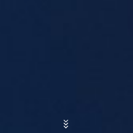
Concern*
Message
Upload your resume
Total file size:
MB /
MB
I agree with the
Privacy Policy
of MC-Bauchemie
This site is protected by reCAPTCH and the Google
Privacy Policy
and
Terms of Service
apply.