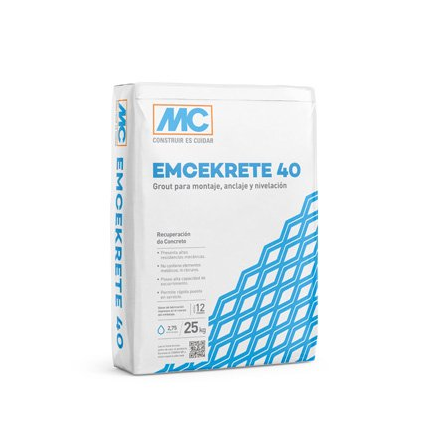
SEND
Emcekrete 40
Microconcreto fluido de altas prestaciones