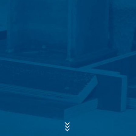
Concern*
Message
Upload your resume
Total file size:
MB /
MB
I agree with the
Privacy Policy
of MC-Bauchemie
This site is protected by reCAPTCH and the Google
Privacy Policy
and
Terms of Service
apply.