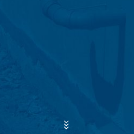
Concern*
Message
Upload your resume
Total file size:
MB /
MB
I agree with the
Privacy Policy
of MC-Bauchemie
This site is protected by reCAPTCH and the Google
Privacy Policy
and
Terms of Service
apply.